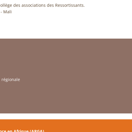
lège des associations des Ressortissants.
- Mali
n régionale
nce en Afrique (ARGA)