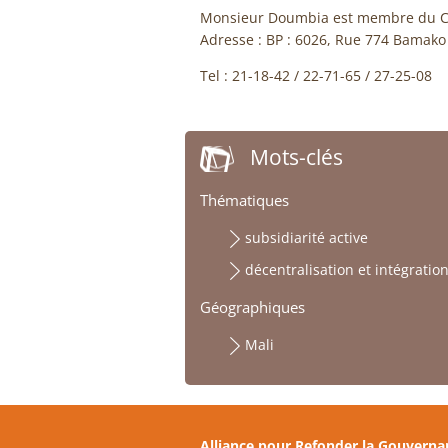
Monsieur Doumbia est membre du Col
Adresse : BP : 6026, Rue 774 Bamako 
Tel : 21-18-42 / 22-71-65 / 27-25-08
Mots-clés
Thématiques
subsidiarité active
décentralisation et intégratio
Géographiques
Mali
Alliance pour Refonder la Gouverna