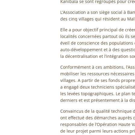
Kanibala se sont regroupés pour cr
L’Association a son siège social à B
des cinq villages qui résident au Mali
Elle a pour objectif principal de créer
localités concernées partout où ils s
éveil de conscience des populations d
auto-développement et à des questio
la décentralisation et l’intégration s
Conformément à ces ambitions, l’Ass
mobiliser les ressources nécessaires 
villages. A partir de ses fonds propre
a engagé deux techniciens spécialisés
les levées topographiques. Le plan t
derniers et est présentement à la dis
Convaincus de la qualité technique d
ont effectué des démarches auprès de
responsables de l’Opération Haute V
de leur projet parmi leurs actions pr